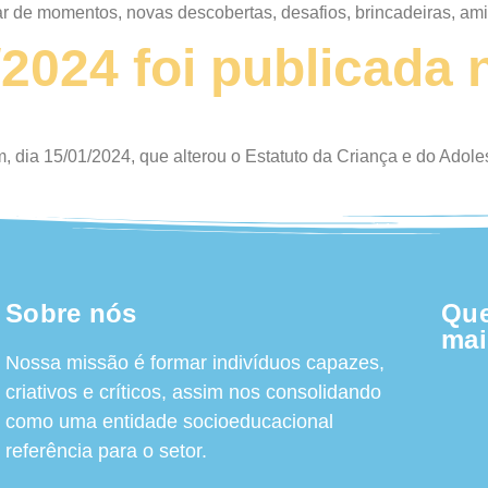
ar de momentos, novas descobertas, desafios, brincadeiras, 
1/2024 foi publicada
, dia 15/01/2024, que alterou o Estatuto da Criança e do Adol
Sobre nós
Que
mai
Nossa missão é formar indivíduos capazes,
criativos e críticos, assim nos consolidando
como uma entidade socioeducacional
referência para o setor.