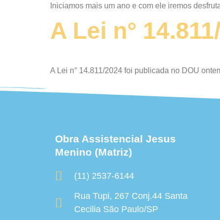
Iniciamos mais um ano e com ele iremos desfrut
A Lei n° 14.81
A Lei n° 14.811/2024 foi publicada no DOU ontem
Obra Assistencial Jesus
Menino (Matriz)
(11) 2537-6144
Rua Tupi, 267 Conj.44 Santa
Cecilia São Paulo/SP