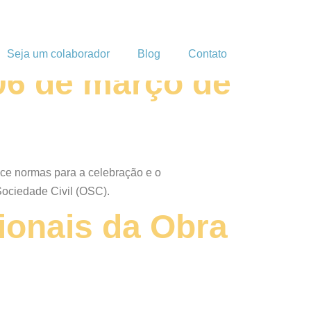
Seja um colaborador
Blog
Contato
06 de março de
ece normas para a celebração e o
ociedade Civil (OSC).
ionais da Obra