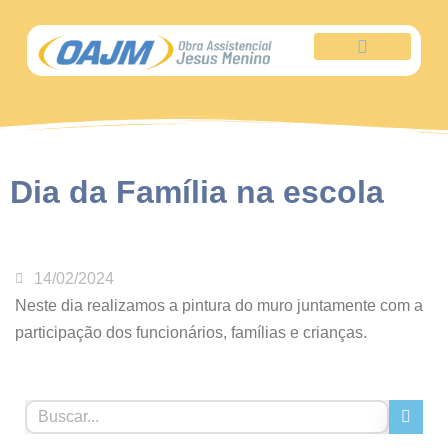
Seja um colaborador
Dia da Família na escola
14/02/2024
Neste dia realizamos a pintura do muro juntamente com a
participação dos funcionários, famílias e crianças.